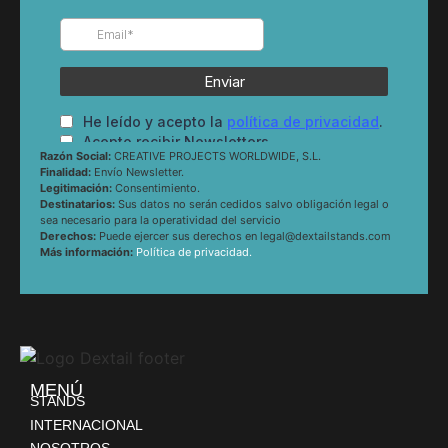
Razón Social:
CREATIVE PROJECTS WORLDWIDE, S.L.
Finalidad:
Envío Newsletter.
Legitimación:
Consentimiento.
Destinatarios:
Sus datos no serán cedidos salvo obligación legal o
sea necesario para la operatividad del servicio
Derechos:
Puede ejercer sus derechos en legal@dextailstands.com
Más información:
Política de privacidad.
MENÚ
STANDS
INTERNACIONAL
NOSOTROS